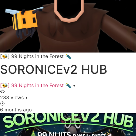
[🐝] 99 Nights in the Forest 🔦
SORONICEv2 HUB
[🐝] 99 Nights in the Forest 🔦
•
233 views
•
6 months ago