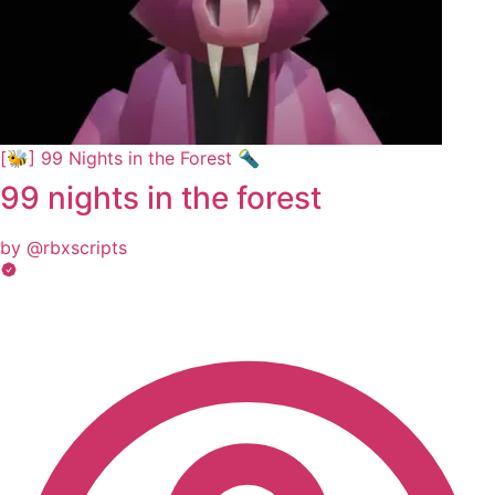
[🐝] 99 Nights in the Forest 🔦
99 nights in the forest
by @rbxscripts