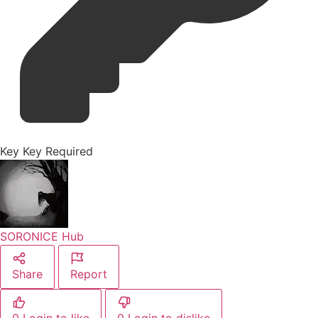
Key
Key Required
SORONICE Hub
Share
Report
0
Login to like
0
Login to dislike