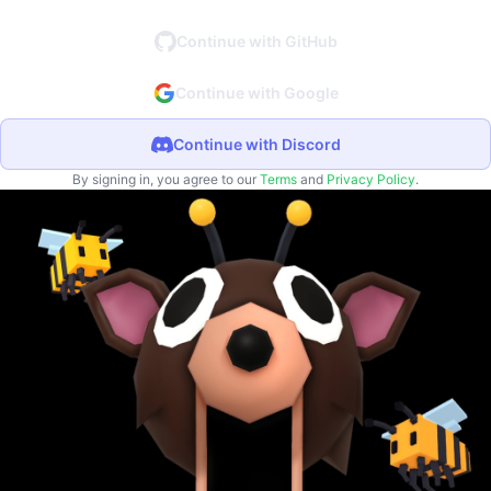
Continue with GitHub
Continue with Google
Continue with Discord
By signing in, you agree to our
Terms
and
Privacy Policy
.