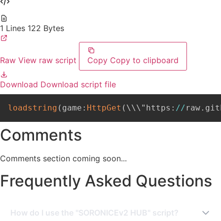
1 Lines
122 Bytes
Raw
View raw script
Copy
Copy to clipboard
Download
Download script file
loadstring
(
game
:
HttpGet
(
\\\"https
:
//
raw
.
git
Comments
Comments section coming soon...
Frequently Asked Questions
How do I use the "SORONICEv2 HUB" script?